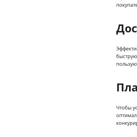
покупат
Дос
Эффекти
быструю
пользую
Пла
Чтобы у
оптимал
конкурир