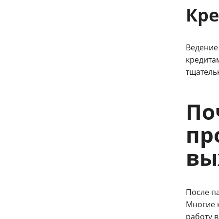
Кре
Ведение
кредита
тщатель
По
пр
вы
После па
Многие 
работу в