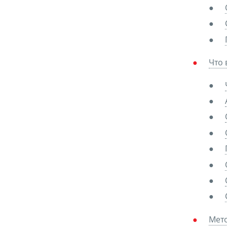
Что 
Мет