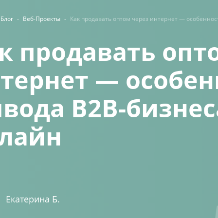
Блог
-
Веб-Проекты
-
Как продавать оптом через интернет — особеннос
к продавать опт
тернет — особен
вода B2B-бизнес
лайн
Екатерина Б.