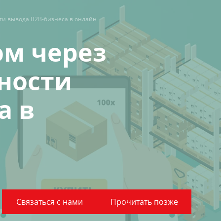
ти вывода B2B-бизнеса в онлайн
ом через
ности
а в
Связаться с нами
Прочитать позже