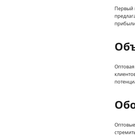
Первый 
предлаг
прибыли
Объ
Оптовая
клиенто
потенци
Обо
Оптовые
стремит