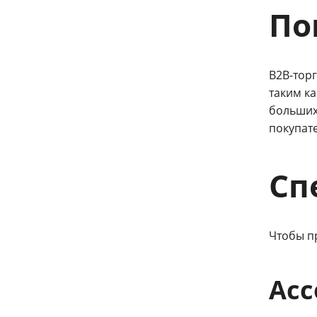
По
B2B-тор
таким к
больших
покупат
Сп
Чтобы п
Асс