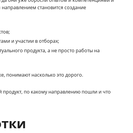
огда они уже обросли опытом и компетенциями и
им направлением становится создание
тов;
ами и участии в отборах;
уального продукта, а не просто работы на
ке, понимают насколько это дорого.
ий продукт, по какому направлению пошли и что
отки