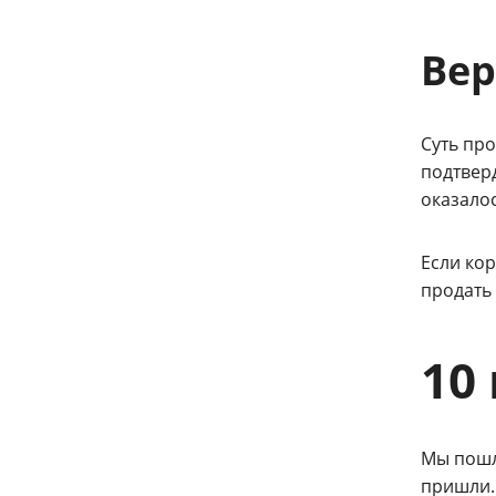
Вер
Суть пр
подтверд
оказалос
Если кор
продать 
10
Мы пошли
пришли.