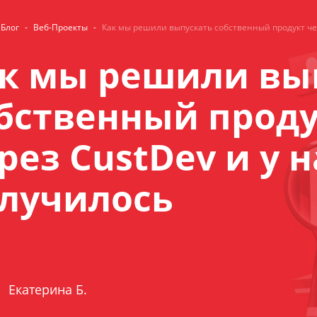
Блог
-
Веб-Проекты
-
Как мы решили выпускать собственный продукт чер
к мы решили вы
бственный прод
рез CustDev и у н
лучилось
Екатерина Б.