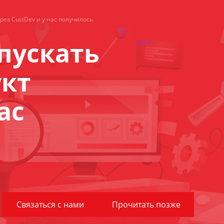
ез CustDev и у нас получилось
пускать
укт
ас
Связаться с нами
Прочитать позже