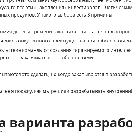
тии крупных компаний-аутсорсеров наступает момент, к
куда-то все эти «накопления» инвестировать. Логическ
ных продуктов. У такого выбора есть 3 причины:
омия денег и времени заказчика при старте новых проек
чение конкурентного преимущества при работе с клиент
ольствие команды от создания тиражируемого интеллект
ретного заказчика с его особенностями.
ытаются это сделать, но когда закапываются в разработ
татье я покажу, как мы решили разрабатывать внутренн
.
а варианта разраб