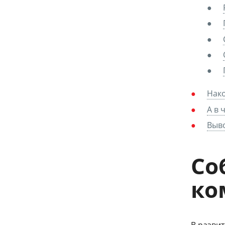
Нако
А в 
Выв
Со
ко