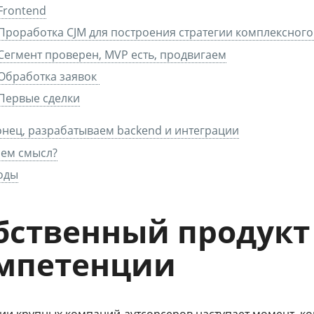
Frontend
Проработка CJM для построения стратегии комплексного
Сегмент проверен, MVP есть, продвигаем
Обработка заявок
Первые сделки
нец, разрабатываем backend и интеграции
чем смысл?
оды
бственный продукт
мпетенции