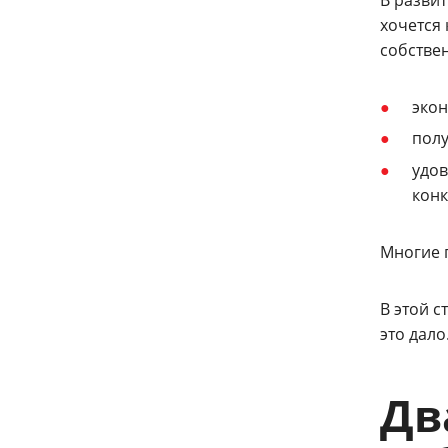
В разви
хочется 
собствен
экон
полу
удов
конк
Многие п
В этой с
это дало
Дв