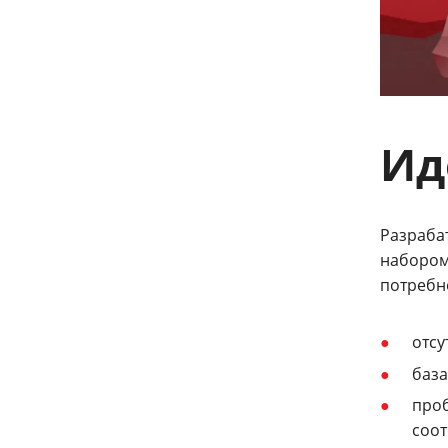
Ид
Разраба
набором
потребно
отсу
база
проб
соот