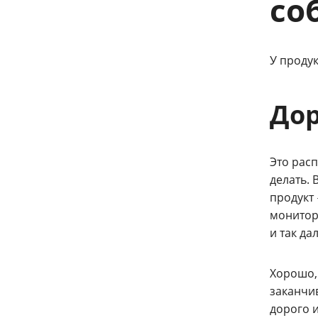
со
У продук
Дор
Это рас
делать. 
продукт 
монитор
и так да
Хорошо, 
заканчив
дорого и