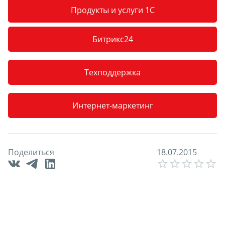
Продукты и услуги 1С
Битрикс24
Техподдержка
Интернет-маркетинг
Поделиться
1
8
.
0
7
.
2
0
1
5
E