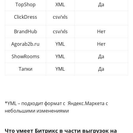
TopShop
XML
Да
ClickDress
csv/xls
BrandHub
csv/xls
Нет
Agorab2b.ru
YML
Нет
ShowRooms
YML
Да
Тапки
YML
Да
*YML – подходит формат с Яндекс.Маркета с
небольшими изменениями
Что умеет Битрикс в части выгрузок на