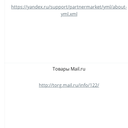
https://yandex.ru/support/partnermarket/yml/about-
yml.xml
Товары Mail.ru
http://torg.mail.ru/info/122/