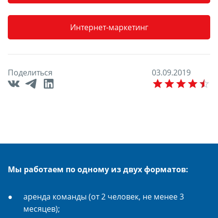
Интернет-маркетинг
Поделиться
0
3
.
0
9
.
2
0
1
9
E
Мы работаем по одному из двух форматов:
аренда команды (от 2 человек, не менее 3
месяцев);