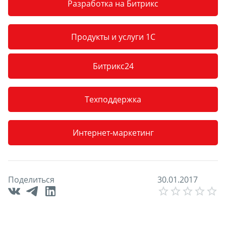
Разработка на Битрикс
Продукты и услуги 1С
Битрикс24
Техподдержка
Интернет-маркетинг
Поделиться
3
0
.
0
1
.
2
0
1
7
E