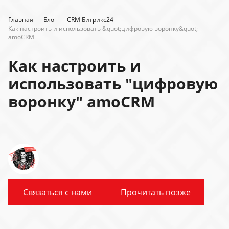
Главная
-
Блог
-
CRM Битрикс24
-
Как настроить и использовать &quot;цифровую воронку&quot;
amoCRM
Как настроить и
использовать "цифровую
воронку" amoCRM
Связаться с нами
Прочитать позже