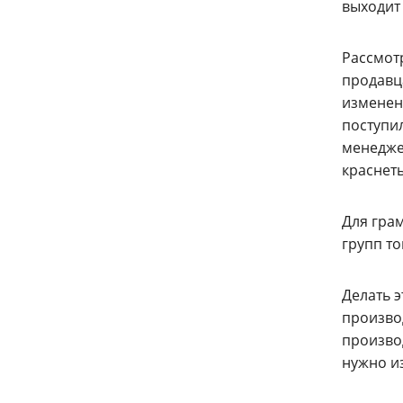
выходит
Рассмот
продавца
изменен
поступил
менеджер
краснет
Для грам
групп то
Делать 
производ
производ
нужно и