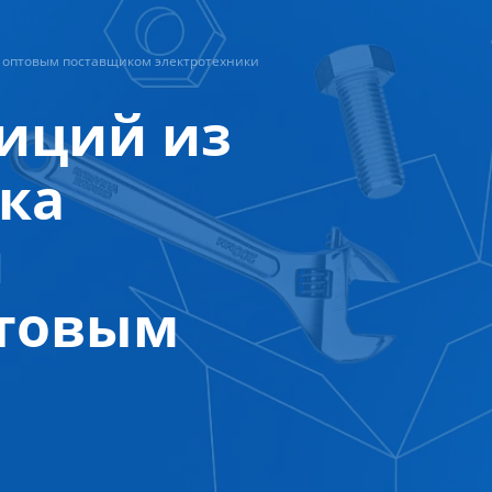
с оптовым поставщиком электротехники
зиций из
ка
и
птовым