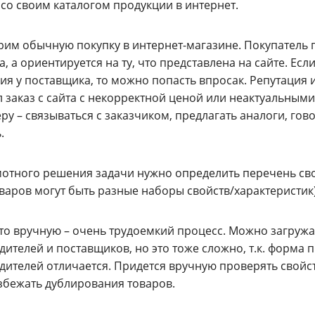
 со своим каталогом продукции в интернет.
рим обычную покупку в интернет-магазине. Покупатель 
, а ориентируется на ту, что представлена на сайте. Есл
ия у поставщика, то можно попасть впросак. Репутация 
 заказ с сайта с некорректной ценой или неактуальными
у – связываться с заказчиком, предлагать аналоги, гово
ь.
отного решения задачи нужно определить перечень свой
варов могут быть разные наборы свойств/характеристик)
это вручную – очень трудоемкий процесс. Можно загружа
ителей и поставщиков, но это тоже сложно, т.к. форма 
ителей отличается. Придется вручную проверять свойств
збежать дублирования товаров.