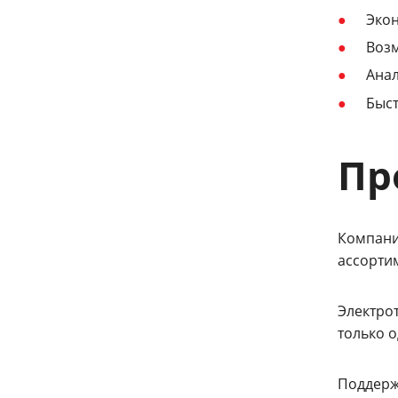
Экон
Возм
Анал
Быст
Пр
Компани
ассорти
Электро
только 
Поддержи