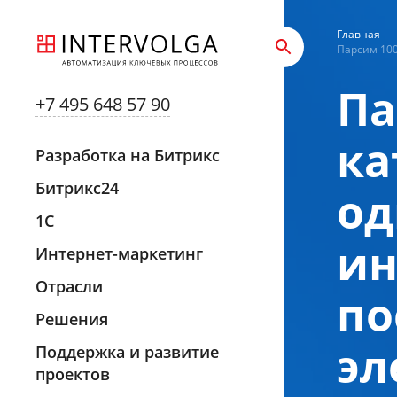
Главная
-
Парсим 100
Па
+7 495 648 57 90
ка
Разработка на Битрикс
Битрикс24
од
1С
ин
Интернет-маркетинг
Отрасли
по
Решения
эл
Поддержка и развитие
проектов