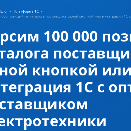
Блог
-
Платформа 1С
-
 000 позиций из каталога поставщика одной кнопкой или интеграция 1С 
рсим 100 000 по
талога поставщи
ной кнопкой ил
теграция 1С с о
ставщиком
ектротехники