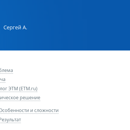
Сергей А.
блема
ача
лог ЭТМ (ETM.ru)
ническое решение
Особенности и сложности
Результат