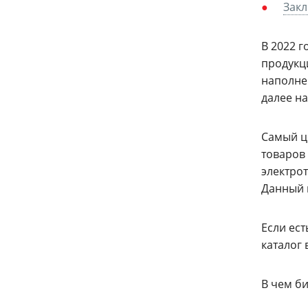
Зак
В 2022 
продукц
наполне
далее на
Самый це
товаров 
электрот
Данный 
Если ест
каталог 
В чем би