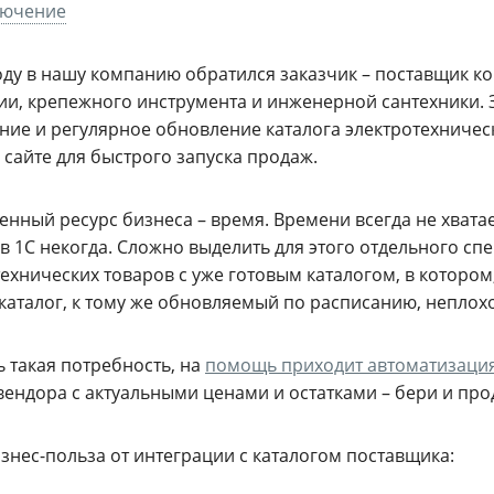
лючение
году в нашу компанию обратился заказчик – поставщик 
ии, крепежного инструмента и инженерной сантехники. 
ние и регулярное обновление каталога электротехническ
 сайте для быстрого запуска продаж.
нный ресурс бизнеса – время. Времени всегда не хвата
в 1С некогда. Сложно выделить для этого отдельного сп
ехнических товаров с уже готовым каталогом, в котором
каталог, к тому же обновляемый по расписанию, неплохо
ь такая потребность, на
помощь приходит автоматизаци
вендора с актуальными ценами и остатками – бери и про
знес-польза от интеграции с каталогом поставщика: