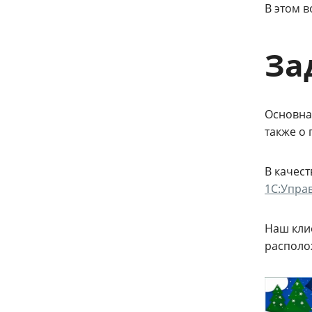
В этом 
За
Основна
также о 
В качес
1С:Управ
Наш кли
располо