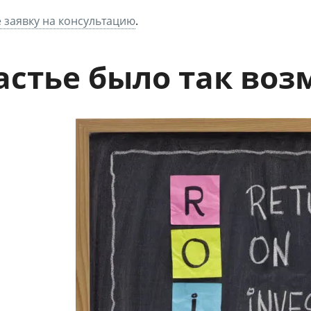
 заявку на консультацию
.
астье было так воз