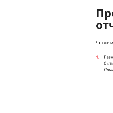
Пр
от
Что же 
Разн
быть
Прим