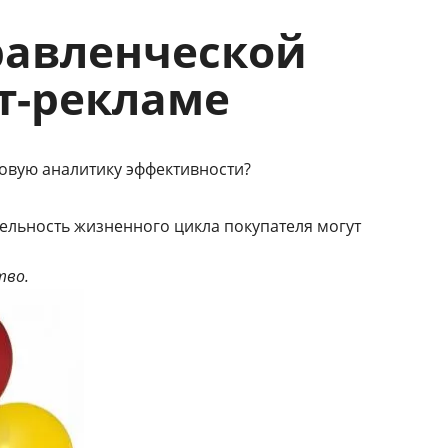
равленческой
т-рекламе
товую аналитику эффективности?
тельность жизненного цикла покупателя могут
тво.