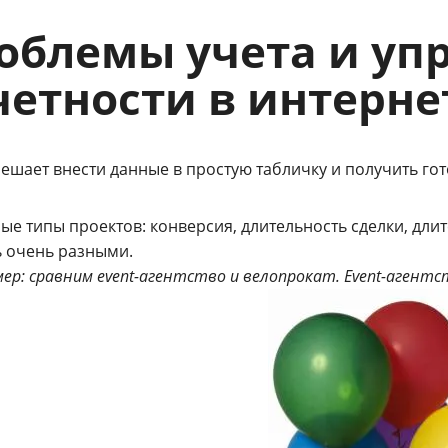
облемы учета и уп
четности в интерне
мешает внести данные в простую табличку и получить го
ые типы проектов: конверсия, длительность сделки, дли
 очень разными.
ер: сравним event-агентство и велопрокат.
Event-агентс