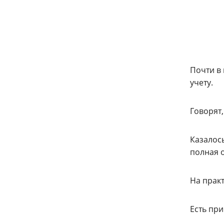
Почти в 
учету.
Говорят,
Казалос
полная 
На практ
Есть пр