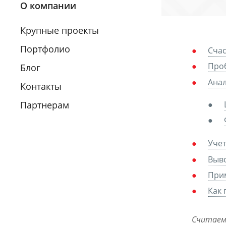
О компании
Крупные проекты
Портфолио
Счас
Проб
Блог
Анал
Контакты
Партнерам
Учет
Выво
При
Как 
Считаем