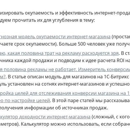
изировать окупаемость и эффективность интернет-продаж
уем прочитать их для углубления в тему:
нозная модель окупаемости интернет-магазина
(проста
чаете срок окупаемости). Больше 500 человек уже получ
аю, какая половина трат на рекламу расходуется зря
. В 
чника каждой продажи и подводим к идее расчета ROI н
я половина рекламы не работает. Измеритель конверсии 
ем?
.
В статье описан модуль для магазинов на 1С-Битрик
ль установлен на сотнях интернет-магазинов и успешно
ройка целей для отслеживания конверсии магазина на 1С
о по настройке целей
. В этой паре статей мы рассказыв
получения информации об источниках продаж.
кулятор доходности интернет-магазина
(сложный, с ког
метров). Калькулятор можно использовать, если собра