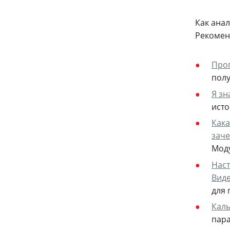
Как анал
Рекоменд
Прог
полу
Я зн
исто
Кака
зач
Моду
Наст
Виде
для 
Каль
пара