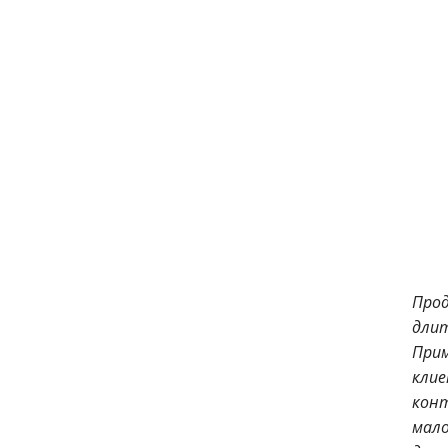
Прод
длит
Прим
клие
конт
мало