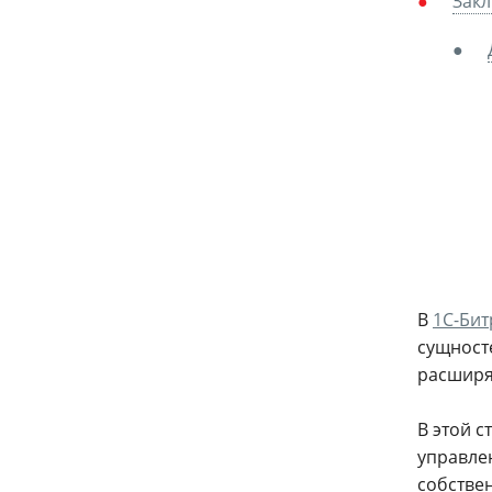
Зак
В
1С-Бит
сущносте
расширя
В этой с
управлен
собстве