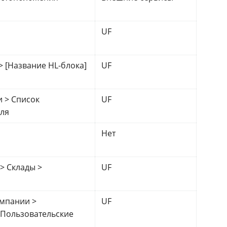
UF
> [Название HL-блока]
UF
и > Список
UF
оля
Нет
 > Склады >
UF
омпании >
UF
 Пользовательские