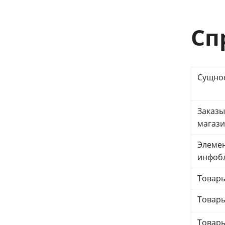
Сп
Сущно
Заказы
магаз
Элеме
инфоб
Товары
Товары
Товары