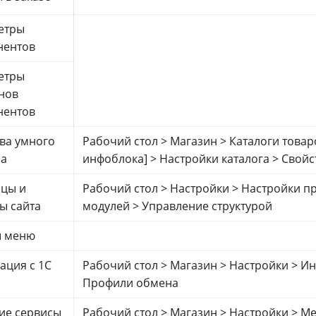
етры
нентов
етры
нов
нентов
ва умного
Рабочий стол > Магазин > Каталоги товар
ра
инфоблока] > Настройки каталога > Свойс
ицы и
Рабочий стол > Настройки > Настройки п
ы сайта
модулей > Управление структурой
ы меню
ация с 1С
Рабочий стол > Магазин > Настройки > Ин
Профили обмена
ие сервисы
Рабочий стол > Магазин > Настройки > М