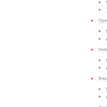
Пун
Унив
Вне