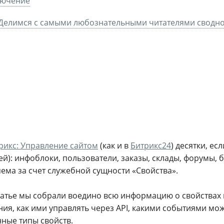
лючение
Делимся с самыми любознательными читателями сводно
рикс: Управление сайтом
(как и в
Битрикс24
) десятки, е
й): инфоблоки, пользователи, заказы, склады, форумы, б
ема за счет служебной сущности «Свойства».
татье мы собрали воедино всю информацию о свойствах в
ия, как ими управлять через API, какими событиями мож
нные типы свойств.