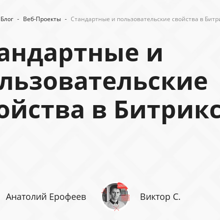
Блог
-
Веб-Проекты
-
Стандартные и пользовательские свойства в Битр
андартные и
льзовательские
ойства в Битрик
Анатолий Ерофеев
Виктор С.