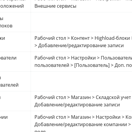
положений
Внешние сервисы
лы
локов
ки
Рабочий стол > Контент > Highload-блоки 
> Добавление/редактирование записи
ователи
Рабочий стол > Настройки > Пользовател
пользователей > [Пользователь] > Доп. п
ы
вателей
ы
Рабочий стол > Магазин > Складской учет
Добавление/редактирование записи
нии
Рабочий стол > Магазин > Настройки > К
Добавление/редактирование компании >
поля