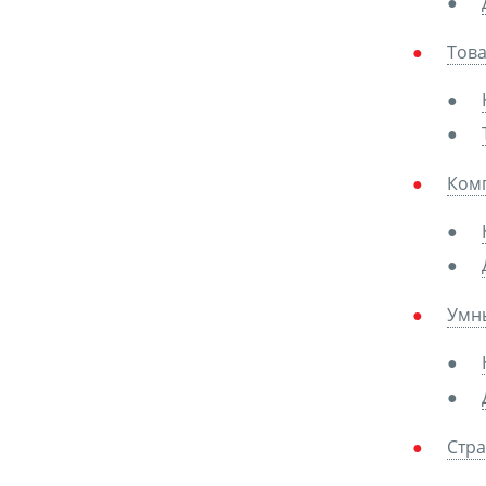
Това
Ком
Умн
Стра