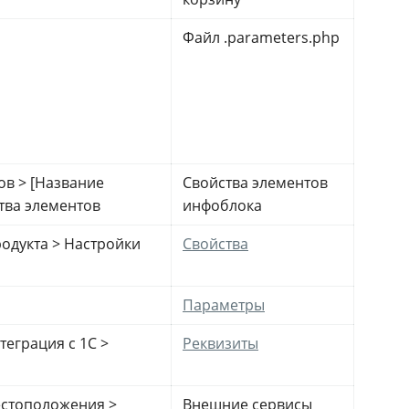
Файл .parameters.php
ов > [Название
Свойства элементов
тва элементов
инфоблока
родукта > Настройки
Свойства
Параметры
теграция с 1С >
Реквизиты
естоположения >
Внешние сервисы