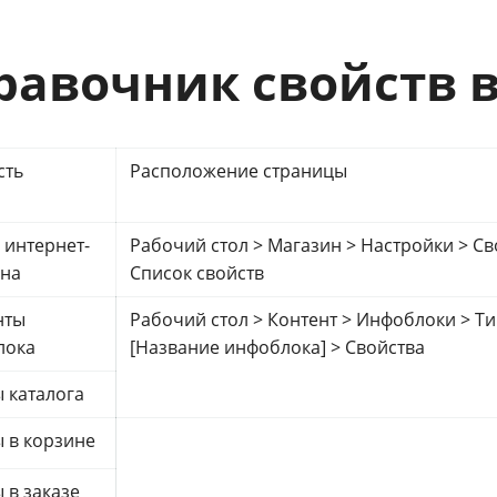
равочник свойств 
сть
Расположение страницы
 интернет-
Рабочий стол > Магазин > Настройки > Св
ина
Список свойств
нты
Рабочий стол > Контент > Инфоблоки > Т
лока
[Название инфоблока] > Свойства
 каталога
 в корзине
 в заказе