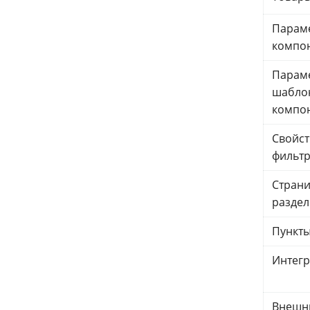
Парам
компо
Парам
шабло
компо
Свойст
фильт
Стран
раздел
Пункт
Интегр
Внешн