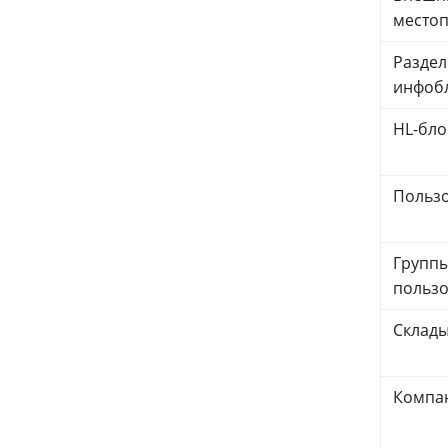
место
Разде
инфоб
HL-бло
Польз
Групп
пользо
Склад
Компа