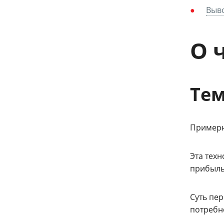
Выв
О 
Те
Примерн
Эта тех
прибыль
Суть пе
потребн