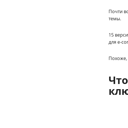
Почти в
темы.
15 верс
для e-co
Похоже,
Что
клю