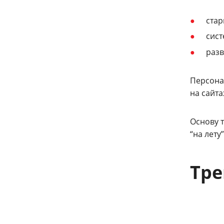
ста
сист
разв
Персона
на сайт
Основу 
“на лету
Тре