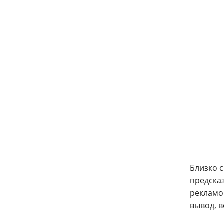
Близко 
предсказ
рекламой
вывод, 