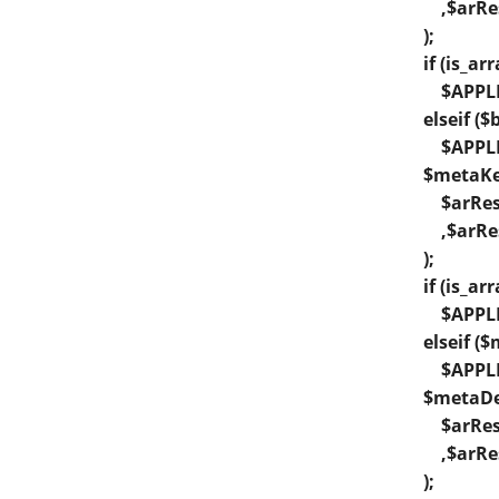
,$arRes
);
if (is_ar
$APPLICA
elseif ($
$APPLICA
$metaKey
$arResu
,$arRes
);
if (is_a
$APPLIC
elseif (
$APPLIC
$metaDes
$arResu
,$arRes
);