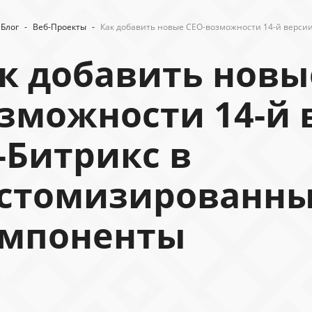
Блог
-
Веб-Проекты
-
Как добавить новые СЕО-возможности 14-й верси
к добавить новы
зможности 14-й 
-Битрикс в
стомизированн
мпоненты