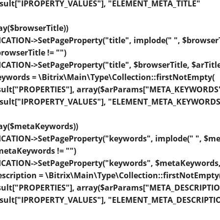
ult["IPROPERTY_VALUES"], "ELEMENT_META_TITLE"
ray($browserTitle))
TION->SetPageProperty("title", implode(" ", $browserTi
browserTitle != "")
TION->SetPageProperty("title", $browserTitle, $arTitl
words = \Bitrix\Main\Type\Collection::firstNotEmpty(
lt["PROPERTIES"], array($arParams["META_KEYWORDS"
ult["IPROPERTY_VALUES"], "ELEMENT_META_KEYWORDS
rray($metaKeywords))
ATION->SetPageProperty("keywords", implode(" ", $met
$metaKeywords != "")
ATION->SetPageProperty("keywords", $metaKeywords, $
cription = \Bitrix\Main\Type\Collection::firstNotEmpty
lt["PROPERTIES"], array($arParams["META_DESCRIPTIO
ult["IPROPERTY_VALUES"], "ELEMENT_META_DESCRIPTI