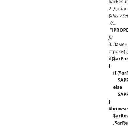
$arResul
2. Доба
$this->Se
//...
"IPROP
));
3. Замен
строки)
if($arPa
{
if ($ar
$APPLIC
else
$APPLIC
}
$browser
$arResu
,$arRes