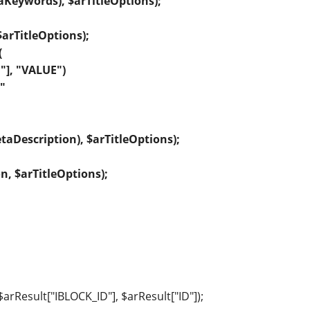
Keywords), $arTitleOptions);
rTitleOptions);
(
], "VALUE")
"
aDescription), $arTitleOptions);
, $arTitleOptions);
rResult["IBLOCK_ID"], $arResult["ID"]);