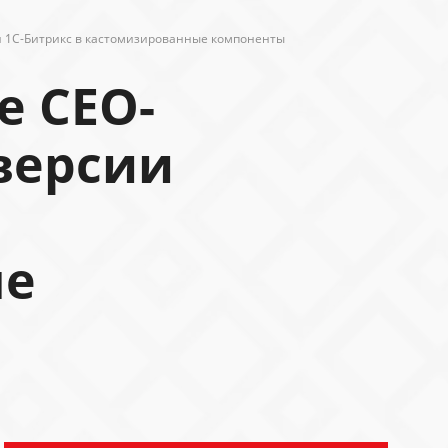
и 1С-Битрикс в кастомизированные компоненты
е СЕО-
версии
ые