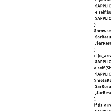
$APPLIC
elseif(i
$APPLIC
}
$browser
$arResu
,$arRes
);
if (is_ar
$APPLIC
elseif ($
$APPLIC
$metaKey
$arResu
,$arRe
);
if (is_a