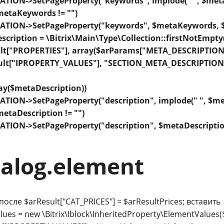
ATION->SetPageProperty("keywords", implode(" ", $meta
$metaKeywords != "")
ATION->SetPageProperty("keywords", $metaKeywords, $a
cription = \Bitrix\Main\Type\Collection::firstNotEmpty
lt["PROPERTIES"], array($arParams["META_DESCRIPTION"
ult["IPROPERTY_VALUES"], "SECTION_META_DESCRIPTION
rray($metaDescription))
ATION->SetPageProperty("description", implode(" ", $met
$metaDescription != "")
ATION->SetPageProperty("description", $metaDescription
talog.element
 после $arResult["CAT_PRICES"] = $arResultPrices; вставить
lues = new \Bitrix\Iblock\InheritedProperty\ElementValues($a