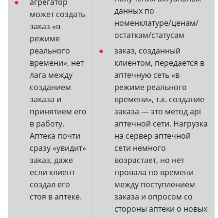
агрегатор
данных по
может создать
номенклатуре/ценам/
заказ «в
остаткам/статусам
режиме
реального
заказ, созданный
времени», нет
клиентом, передается в
лага между
аптечную сеть «в
созданием
режиме реального
заказа и
времени», т.к. создание
принятием его
заказа — это метод api
в работу.
аптечной сети. Нагрузка
Аптека почти
на сервер аптечной
сразу «увидит»
сети немного
заказ, даже
возрастает, но нет
если клиент
провала по времени
создал его
между поступлением
стоя в аптеке.
заказа и опросом со
стороны аптеки о новых