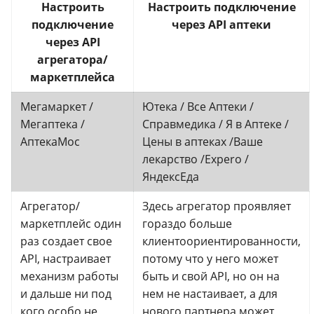
Настроить
Настроить подключение
подключение
через API аптеки
через API
агрегатора/
маркетплейса
Мегамаркет /
Ютека / Все Аптеки /
Мегаптека /
Справмедика / Я в Аптеке /
АптекаМос
Цены в аптеках /Ваше
лекарство /Expero /
ЯндексЕда
Агрегатор/
Здесь агрегатор проявляет
маркетплейс один
гораздо больше
раз создает свое
клиентоориентированности,
API, настраивает
потому что у него может
механизм работы
быть и свой API, но он на
и дальше ни под
нем не настаивает, а для
кого особо не
нового партнера может