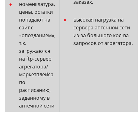
заказах.
номенклатура,
цены, остатки
попадают на
высокая нагрузка на
сайт с
сервера аптечной сети
«опозданием»,
из-за большого кол-ва
т.к.
запросов от агрегатора.
загружаются
на ftp-сервер
агрегатора/
маркетплейса
по
расписанию,
заданному в
аптечной сети.