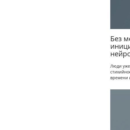
Без м
иници
нейро
Люди уже
стихийно
времени и