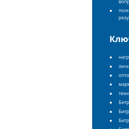
вопр
полн
резу
Клю
нагр
личн
опт
марк
техн
Битр
Битр
Битр