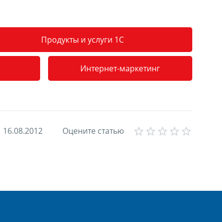
Продукты и услуги 1С
Интернет-маркетинг
Empt
1
6
.
0
8
.
2
0
1
2
Оцените статью