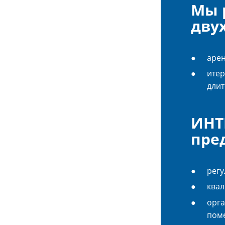
Мы 
дву
арен
итер
длит
ИНТ
пре
регу
ква
орга
пом