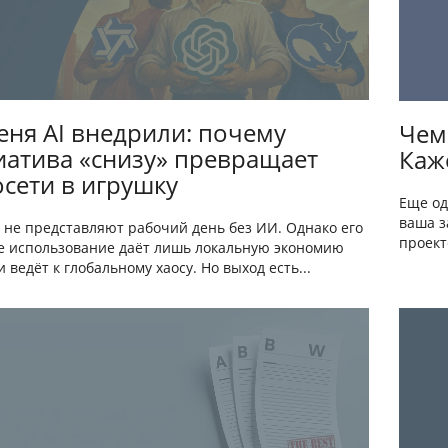
еня AI внедрили: почему
Чем
атива «снизу» превращает
Каже
сети в игрушку
Еще од
ваша з
 не представляют рабочий день без ИИ. Однако его
проект
е использование даёт лишь локальную экономию
 ведёт к глобальному хаосу. Но выход есть...