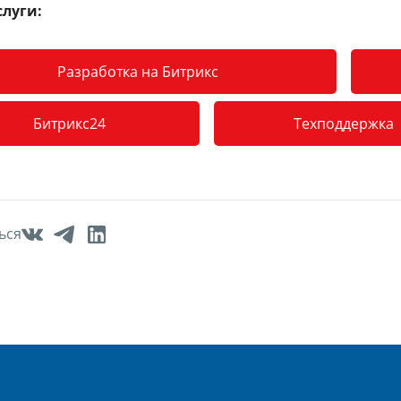
луги:
Разработка на Битрикс
Битрикс24
Техподдержка
ься