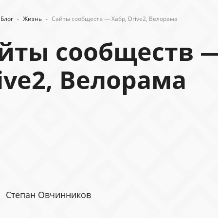
Блог
-
Жизнь
-
Сайты сообществ — Хабр, Drive2, Велорама
йты сообществ —
ive2, Велорама
Степан Овчинников