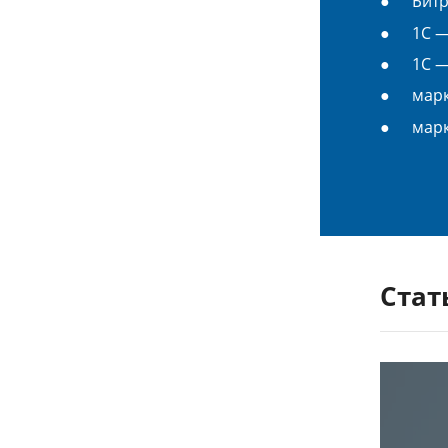
Битр
1С —
1С —
марк
марк
Стат