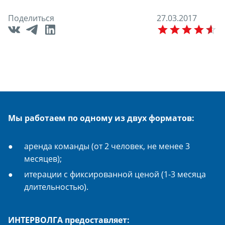
Поделиться
2
7
.
0
3
.
2
0
1
7
E
Мы работаем по одному из двух форматов:
аренда команды (от 2 человек, не менее 3
месяцев);
итерации с фиксированной ценой (1-3 месяца
длительностью).
ИНТЕРВОЛГА предоставляет: