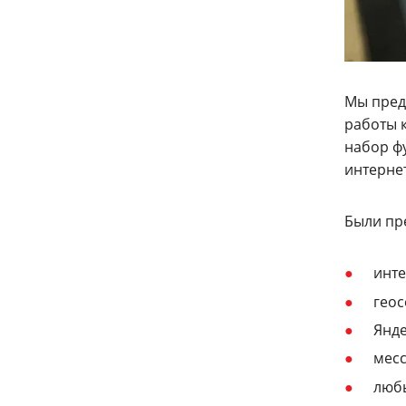
Мы пред
работы 
набор фу
интерне
Были пр
инте
геос
Янде
месс
любы