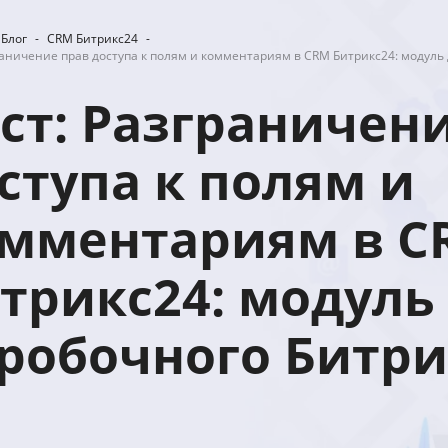
Блог
-
CRM Битрикс24
-
раничение прав доступа к полям и комментариям в CRM Битрикс24: модуль
ст: Разграничен
ступа к полям и
мментариям в C
трикс24: модуль
робочного Битри