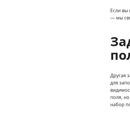
Если вы
— мы св
За
по
Другая з
для зап
видимост
поля, но
набор по