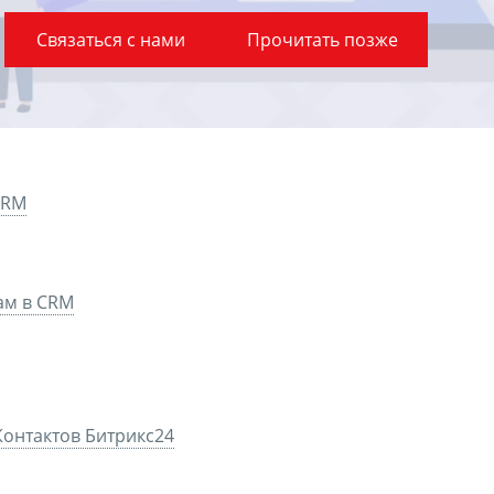
Связаться с нами
Прочитать позже
CRM
там в CRM
Контактов Битрикс24