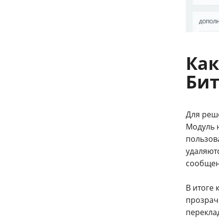
Как
Бит
Для реш
Модуль н
пользова
удаляют
сообщен
В итоге
прозрач
переклад