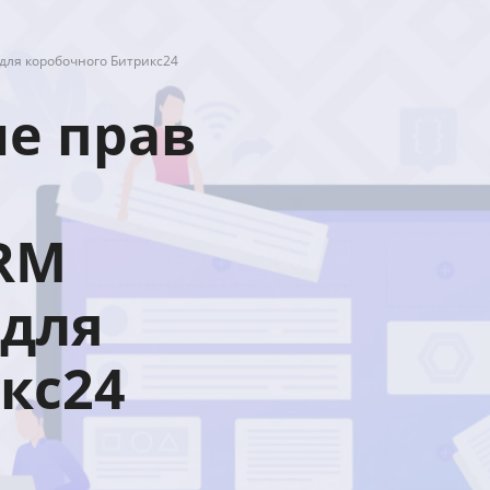
 для коробочного Битрикс24
ие прав
RM
 для
кс24