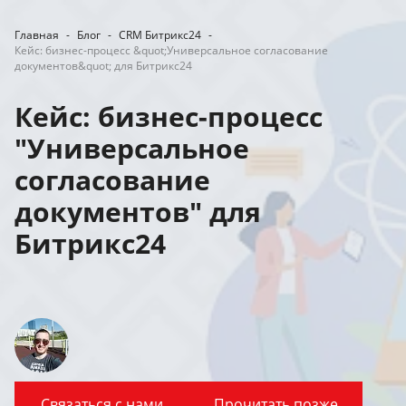
Главная
-
Блог
-
CRM Битрикс24
-
Кейс: бизнес-процесс &quot;Универсальное согласование
документов&quot; для Битрикс24
Кейс: бизнес-процесс
"Универсальное
согласование
документов" для
Битрикс24
Связаться с нами
Прочитать позже