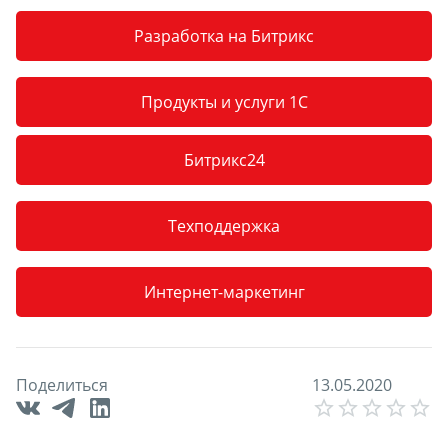
Разработка на Битрикс
Продукты и услуги 1С
Битрикс24
Техподдержка
Интернет-маркетинг
Поделиться
1
3
.
0
5
.
2
0
2
0
E