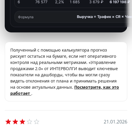
6
76 577
2,2%
1 685
3 679 ₽
6 197 198 ₽
Выручка = Трафик × CR × Чек
Формула
Полученный с помощью калькулятора прогноз
рискует остаться на бумаге, если нет оперативного
контроля над реальными метриками. «Управление
продажами 2.0» от ИНТЕРВОЛГИ выводит ключевые
показатели на дашборды, чтобы вы могли сразу
видеть отклонения от плана и принимать решения
на основе актуальных данных.
Посмотрите, как это
работает
.
Empty
2
1
.
0
1
.
2
0
2
6