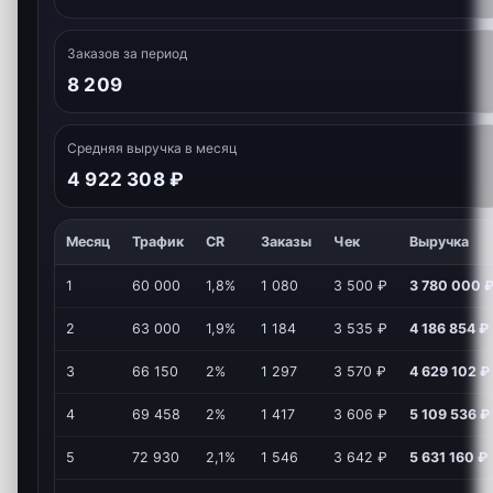
Заказов за период
8 209
Средняя выручка в месяц
4 922 308 ₽
Месяц
Трафик
CR
Заказы
Чек
Выручка
1
60 000
1,8%
1 080
3 500 ₽
3 780 000 
2
63 000
1,9%
1 184
3 535 ₽
4 186 854 ₽
3
66 150
2%
1 297
3 570 ₽
4 629 102 ₽
4
69 458
2%
1 417
3 606 ₽
5 109 536 ₽
5
72 930
2,1%
1 546
3 642 ₽
5 631 160 ₽