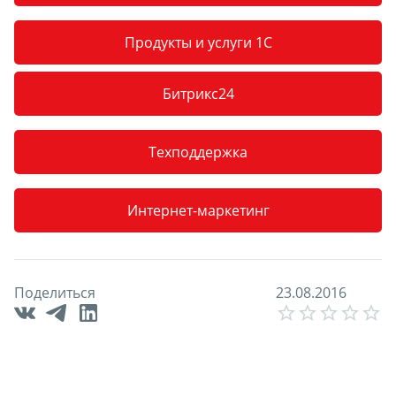
Продукты и услуги 1С
Битрикс24
Техподдержка
Интернет-маркетинг
Поделиться
2
3
.
0
8
.
2
0
1
6
E