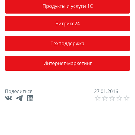
Продукты и услуги 1С
Битрикс24
Техподдержка
Интернет-маркетинг
Поделиться
2
7
.
0
1
.
2
0
1
6
E