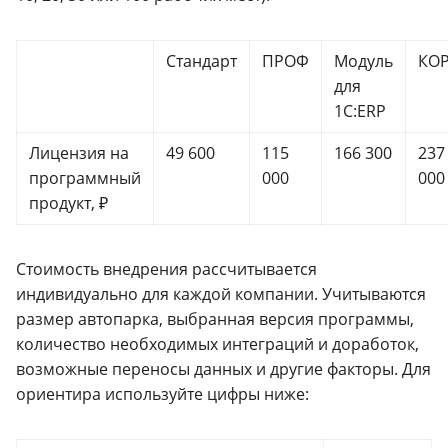
Стандарт
ПРОФ
Модуль
КО
для
1С:ERP
Лицензия на
49 600
115
166 300
237
программный
000
000
продукт, ₽
Стоимость внедрения рассчитывается
индивидуально для каждой компании. Учитываются
размер автопарка, выбранная версия программы,
количество необходимых интеграций и доработок,
возможные переносы данных и другие факторы. Для
ориентира используйте цифры ниже: