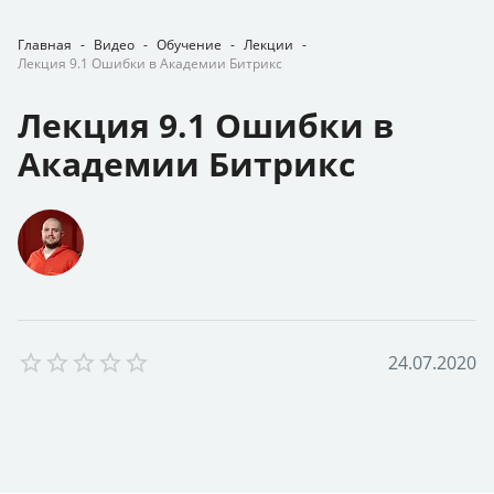
Главная
-
Видео
-
Обучение
-
Лекции
-
Лекция 9.1 Ошибки в Академии Битрикс
Лекция 9.1 Ошибки в
Академии Битрикс
Empty
2
4
.
0
7
.
2
0
2
0