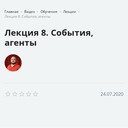
Главная
-
Видео
-
Обучение
-
Лекции
-
Лекция 8. События, агенты
Лекция 8. События,
агенты
Empty
2
4
.
0
7
.
2
0
2
0