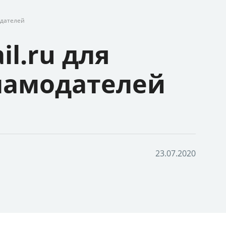
одателей
l.ru для
ламодателей
2
3
.
0
7
.
2
0
2
0