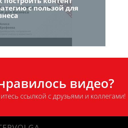
к построить контент
ратегию с пользой для
знеса
нравилось видео?
итесь ссылкой с друзьями и коллегами!