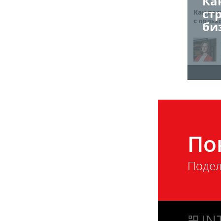
Ка
ст
би
По
Подел