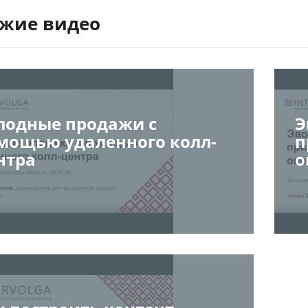
жие видео
лодные продажи с
Э
мощью удаленного колл-
п
нтра
о