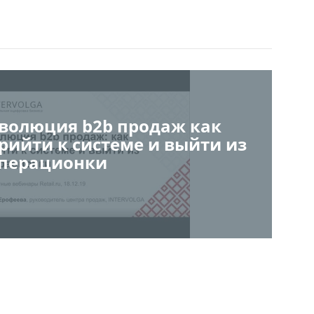
волюция b2b продаж как
рийти к системе и выйти из
перационки