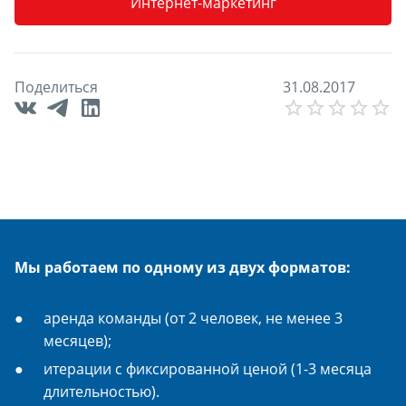
Интернет-маркетинг
Поделиться
3
1
.
0
8
.
2
0
1
7
E
Мы работаем по одному из двух форматов:
аренда команды (от 2 человек, не менее 3
месяцев);
итерации с фиксированной ценой (1-3 месяца
длительностью).