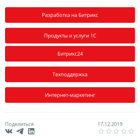
Разработка на Битрикс
Продукты и услуги 1С
Битрикс24
Техподдержка
Интернет-маркетинг
Поделиться
1
7
.
1
2
.
2
0
1
9
E