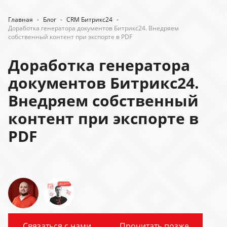
Главная
-
Блог
-
CRM Битрикс24
-
Доработка генератора документов Битрикс24. Внедряем
собственный контент при экспорте в PDF
Доработка генератора
документов Битрикс24.
Внедряем собственный
контент при экспорте в
PDF
Связаться с нами
Прочитать позже