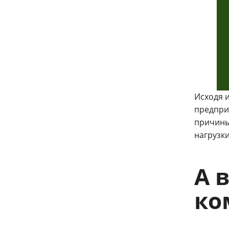
Исходя и
предпри
причины
нагрузки
А 
ко