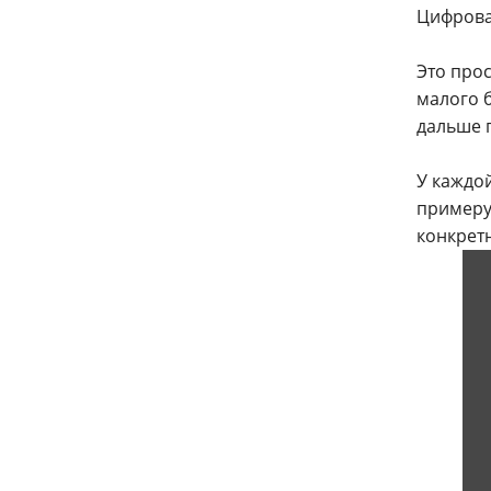
Цифрова
Это про
малого 
дальше 
У каждо
примеру
конкрет