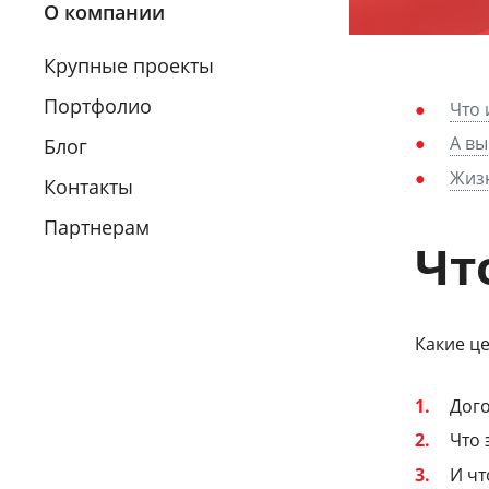
О компании
Крупные проекты
Портфолио
Что 
А вы
Блог
Жиз
Контакты
Партнерам
Чт
Какие це
Дого
Что 
И чт