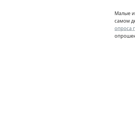
Малые и
самом д
опроса 
опрошен