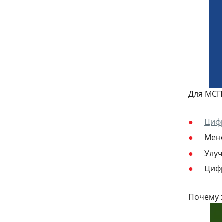
Для МСП 
Циф
Мене
Улуч
Циф
Почему 