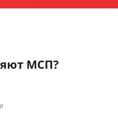
ляют МСП?
)?