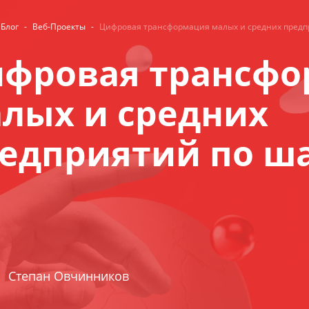
Блог
-
Веб-Проекты
-
Цифровая трансформация малых и средних предп
фровая трансфо
лых и средних
едприятий по ш
Степан Овчинников