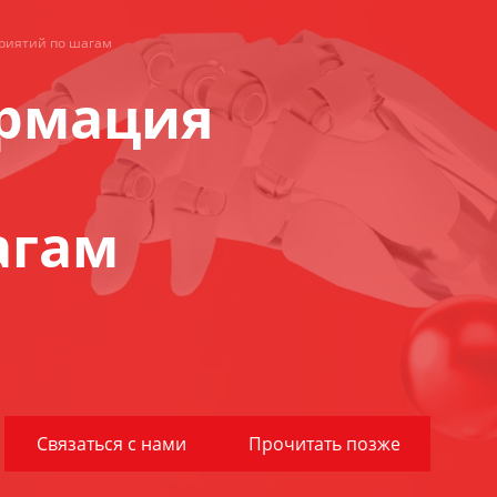
риятий по шагам
рмация
агам
Связаться с нами
Прочитать позже