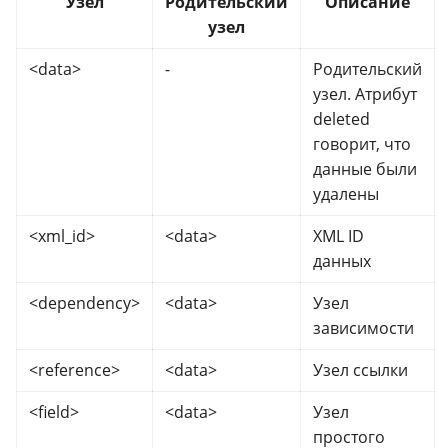
Узел
Родительский
Описание
узел
<data>
-
Родительский
узел. Атрибут
deleted
говорит, что
данные были
удалены
<xml_id>
<data>
XML ID
данных
<dependency>
<data>
Узел
зависимости
<reference>
<data>
Узел ссылки
<field>
<data>
Узел
простого