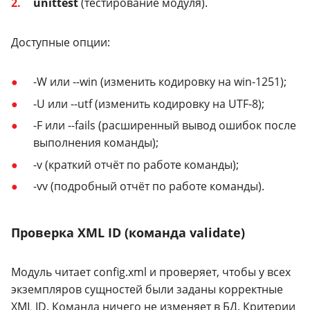
unittest
(тестирование модуля).
Доступные опции:
-W или --win (изменить кодировку на win-1251);
-U или --utf (изменить кодировку на UTF-8);
-F или --fails (расширенный вывод ошибок после
выполнения команды);
-v (краткий отчёт по работе команды);
-vv (подробный отчёт по работе команды).
Проверка XML ID (команда validate)
Модуль читает config.xml и проверяет, чтобы у всех
экземпляров сущностей были заданы корректные
XML ID. Команда ничего не изменяет в БД. Критерии