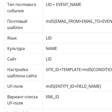
Тип почтового
LID + EVENT_NAME
события
Почтовый
md5(EMAIL_FROM+EMAIL_TO+EVEN
шаблон
Язык
LID
Культура
NAME
Сайт
LID
Настройка
SITE_ID+TEMPLATE+md5(CONDITIO
шаблона сайта
UF-поле
md5(ENTITY_ID+FIELD_NAME)
Вариант списка
XML_ID
UF-поля