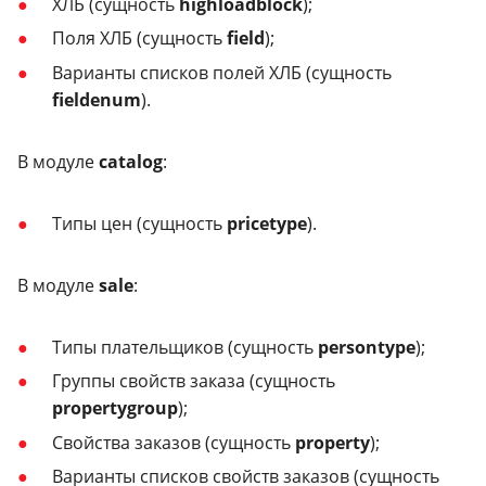
ХЛБ (сущность
highloadblock
);
Поля ХЛБ (сущность
field
);
Варианты списков полей ХЛБ (сущность
fieldenum
).
В модуле
catalog
:
Типы цен (сущность
pricetype
).
В модуле
sale
:
Типы плательщиков (сущность
persontype
);
Группы свойств заказа (сущность
propertygroup
);
Свойства заказов (сущность
property
);
Варианты списков свойств заказов (сущность