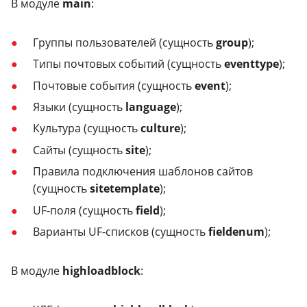
В модуле
main
:
Группы пользователей (сущность
group
);
Типы почтовых событий (сущность
eventtype
);
Почтовые события (сущность
event
);
Языки (сущность
language
);
Культура (сущность
culture
);
Сайты (сущность
site
);
Правила подключения шаблонов сайтов
(сущность
sitetemplate
);
UF-поля (сущность
field
);
Варианты UF-списков (сущность
fieldenum
);
В модуле
highloadblock
: