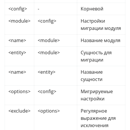
<config>
-
Корневой
<module>
<config>
Настройки
миграции модуля
<name>
<module>
Название модуля
<entity>
<module>
Сущность для
миграции
<name>
<entity>
Название
сущности
<options>
<config>
Мигрируемые
настройки
<exclude>
<options>
Регулярное
выражение для
исключения