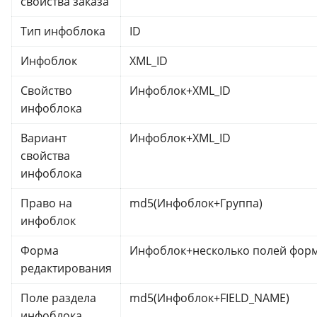
свойства заказа
Тип инфоблока
ID
Инфоблок
XML_ID
Свойство
Инфоблок+XML_ID
инфоблока
Вариант
Инфоблок+XML_ID
свойства
инфоблока
Право на
md5(Инфоблок+Группа)
инфоблок
Форма
Инфоблок+несколько полей фор
редактирования
Поле раздела
md5(Инфоблок+FIELD_NAME)
инфоблока