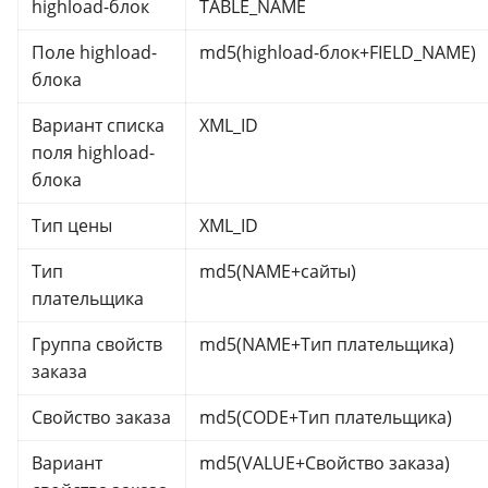
highload-блок
TABLE_NAME
Поле highload-
md5(highload-блок+FIELD_NAME)
блока
Вариант списка
XML_ID
поля highload-
блока
Тип цены
XML_ID
Тип
md5(NAME+сайты)
плательщика
Группа свойств
md5(NAME+Тип плательщика)
заказа
Свойство заказа
md5(CODE+Тип плательщика)
Вариант
md5(VALUE+Свойство заказа)