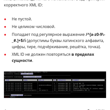
корректного XML ID:
Не пустой.
Не целиком числовой.
Попадает под регулярное выражение
/^[a-z0-9\-
_#.]+$/i
(допустимы буквы латинского алфавита,
цифры, тире, подчёркивание, решётка, точка).
XML ID не должен повторяться
в пределах
сущности
.